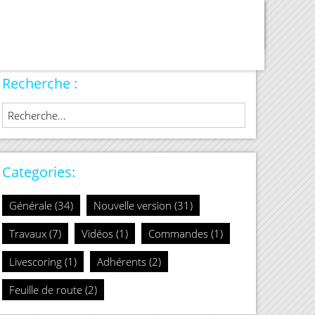
Ping Designs
Recherche :
Categories:
Générale (34)
Nouvelle version (31)
Travaux (7)
Vidéos (1)
Commandes (1)
Livescoring (1)
Adhérents (2)
Feuille de route (2)